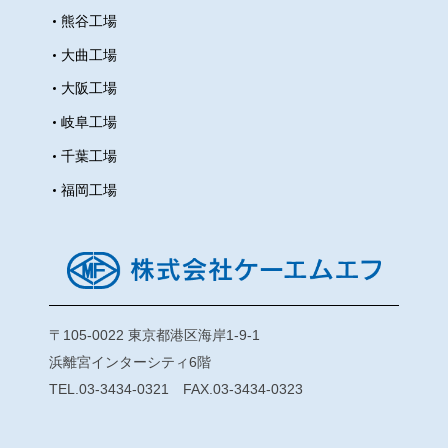
熊谷工場
屋根も印象的で、思わず足を止め
て見入ってしまいました。向かい
大曲工場
の道路から写真を撮っていると、
大阪工場
同じようにカメラを構える人たち
岐阜工場
の姿も見られました。 東京復活大
千葉工場
聖堂（ニコライ堂） お茶の水駅周
辺に着くと、レンガ調の建物や個
福岡工場
性的な小さなお店が立ち並び、街
全体に落ち着いた雰囲気が漂って
いました。歩道や車道にはタイル
が敷かれ、柵にもさりげない装飾
が施されており、細かな部分まで
〒105-0022 東京都港区海岸1-9-1
丁寧につくられた街並みに魅力を
浜離宮インターシティ6階
感じました。 まず訪れたのは
TEL.03-3434-0321 FAX.03-3434-0323
「Toolsお茶の水店」です。さまざ
まな画材や文房具が並び、時間を