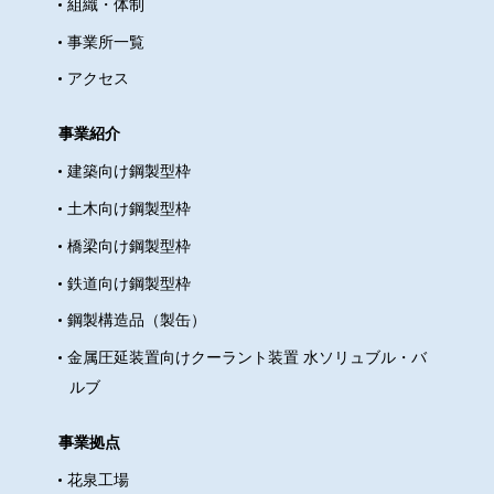
組織・体制
たのは朝8時頃でしたが、すでに満
事業所一覧
席で、とても活気がありました。
｢Berth Coffee でのモーニング」 そ
アクセス
の後、お茶の水へ向かいました
が、食後の散歩も兼ねて少し離れ
事業紹介
た小川町駅で降りました。 道中で
建築向け鋼製型枠
はワテラスや淡路公園の前を通り
土木向け鋼製型枠
ました。ガラス張りのロビーと白
橋梁向け鋼製型枠
い枝状の鉄骨構造が建物同士をつ
なぎ、周囲の緑とも調和していて
鉄道向け鋼製型枠
印象的でした。 淡路公園から見る
鋼製構造品（製缶）
ワテラスビル さらに歩くと、東京
金属圧延装置向けクーラント装置 水ソリュブル・バ
復活大聖堂（ニコライ堂）が見え
ルブ
てきました。周囲には落ち着いた
色合いの建物が並ぶ中、装飾や曲
事業拠点
線を取り入れた外観はひときわ存
花泉工場
在感を放っていました。青緑色の