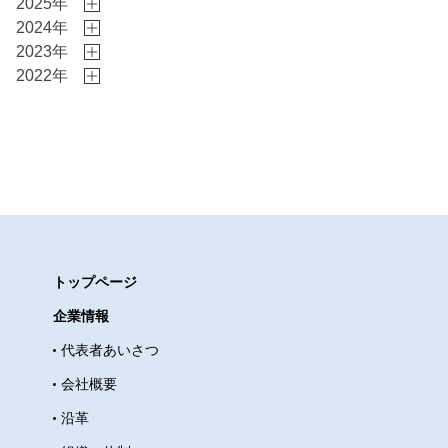
あった「Berth Coffee」でモーニン
2025年
2024年
グをいただきました。 コンクリー
2023年
トや黒いスチールを基調とした空
2022年
間に木製家具や暖色の照明が調和
しており、ジャズが似合う落ち着
いた雰囲気のお店でした。朝は吹
き抜けや上階の窓から柔らかな光
が差し込み、とても心地よい時間
を過ごせました。雰囲気を楽しむ
ことに夢中で写真を撮り忘れてし
まったのですが、近くに行かれる
トップページ
機会があればぜひ立ち寄ってみて
企業情報
ください。 いただいたのは、自家
代表者あいさつ
製ハムとグラノーラが添えられた
ブレックファーストプレートとラ
会社概要
テです。グラノーラまで自家製だ
沿革
ったことに驚きました。お店を出