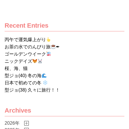
節になりました。帰り道でアジサ
イが青く咲き始めているのを見
て、夏の訪れを感じています。 少
Recent Entries
し前の話になりますが、ゴールデ
ンウィークに東京へ行ってきまし
丙午で運気爆上がり
た。さまざまな場所を巡りました
お茶の水でのんびり旅
✒
が、今回お話ししたいのは、東京
ゴールデンウイーク
の中でも特に印象に残った「お茶
ニックデイズ
の水」です。 私はジャーナリング
桜、海、猫
と絵を描くことが好きです。ある
型ジョ(40) 冬の海
日本で初めての冬
日、YouTubeのショート動画でお
型ジョ(38) 久々に旅行！！
茶の水の画材店や文房具店が紹介
されているのを見て、いつか訪れ
てみたいと思うようになりまし
Archives
た。そして、ついに東京へ行く機
会があり、まずはホテルの近くに
2026年