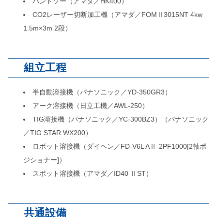
バンドソー（アマダ／HK400）
CO2レーザー切断加工機（アマダ／FOMⅡ3015NT 4kw
1.5m×3m 2段）
組立工程
半自動溶接機（パナソニック／YD-350GR3）
アーク溶接機（日立工機／AWL-250）
TIG溶接機（パナソニック／YC-300BZ3）（パナソニック
／TIG STAR WX200）
ロボット溶接機（ダイヘン／FD-V6L AⅡ-2PF1000[2軸ポ
ジショナー]）
スポット溶接機（アマダ／ID40 ⅡST）
共通設備