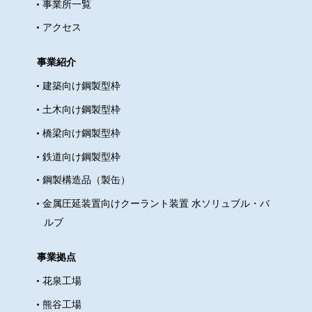
事業所一覧
も世界も50年後どうなっているか？ そう考える
と、毎日のちょっとの意識で変わっていくのではな
アクセス
いか。 50年後・・・の自分をとにもかくにも想像
したくありませんが、、 ひとりひとりの意識で地球
事業紹介
を美しく、住みやすくしましょう
以上、ケーエ
建築向け鋼製型枠
ムエフ～SDGｓはじめました～ 現場のハルナでし
土木向け鋼製型枠
た！ ～おまけ～ みなさんハッピーバレンタイン
橋梁向け鋼製型枠
実は最近、熊谷工場近くに、深谷（ふかや）花園ア
ウトレットが出来ました。 プレミアムアウトレット
鉄道向け鋼製型枠
でもSDGｓに取り組んでいるようです。 【URL】
鋼製構造品（製缶）
https://www.premiumoutlets.co.jp/company/sdgs.html
金属圧延装置向けクーラント装置 水ソリュブル・バ
もし来る機会がありましたら、ケーエムエフを是非
ルブ
思い出してくださいね。 それでは！また次回！！
事業拠点
花泉工場
熊谷工場