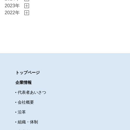
2023年
アの途上国の発展に貢献していきます。 ②ダイバ
2022年
ーシティ経営を推進する ★生産拠点の有るインドネ
シアから継続的に技能実習生を受け入れ、個々人の
育成・能力向上を実現していきます。 加えて、多く
の国から外国人人材を国内で正社員として採用しま
す。 ★女性の意見を積極的に取り入れ、女性が活躍
できる職場を目指します。 ③環境や社会にや
さしモノづくりを目指す ★３D-CADはじめ高度先
端技術や先進装置を積極的活用し、省エネや製作不
トップページ
良、鋼材や材料の破棄の削減などを実現します。 ★
企業情報
生産や事務処理の電子化を進め、紙の使用量を減ら
代表者あいさつ
します。 ④働きがいのある仕事、仕事の喜びを共有
できる職場を目指す ★社内の資格認定制度を制定・
会社概要
拡充していきます。 ★新卒者と高齢者雇用を増や
沿革
し、地域雇用拡大に貢献します これらは、社内で
組織・体制
研修を行い、みんなで考えました。 自分の働く会社