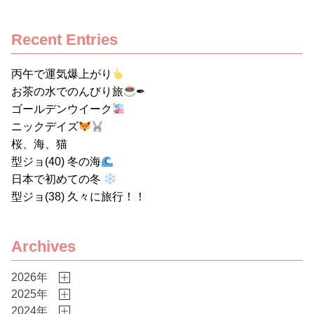
た。 私たちケーエムエフは、100年企業を目指して
次の50年の発展と持続可能な企業になるために、創
Recent Entries
業55周年の記念事業の一つとして、SDGｓの理念に
賛同し、目標達成のための活動と普及に努めていま
丙午で運気爆上がり
す。 こちらのロゴ、 皆さんも見かけたことはあり
お茶の水でのんびり旅
✒
ませんか？ 国連が提唱する「持続可能な開発目標
ゴールデンウイーク
（SDGｓ）」 私個人のおとぼけな話。大手企業し
ニックデイズ
か賛同し、活動参加できないのでは？と、思ってい
桜、海、猫
ました。 気づけば色んなところで見かけて、実践し
型ジョ(40) 冬の海
日本で初めての冬
ている企業が多くなってきているなと。 SDGｓを
型ジョ(38) 久々に旅行！！
知れば知るほど、生きている限り全世界の誰でも参
加できる取り組みだなと実感しました。 じゃあケー
エムエフは何に貢献するの？と思っている皆さんへ
Archives
①日本やアジアのインフラとまちづくりを支えてい
く ★プレキャストコンクリート型枠の供給を通して
2026年
世界のインフラ構築を支えていきます。 ★インドネ
2025年
2024年
シアにも工場があるため、日本国内だけでなくアジ