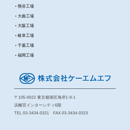
熊谷工場
真を撮ってくれます。（市長
Facebook) また、県議会議員の方
大曲工場
も、ブログに乗せて下さるほど熱
大阪工場
烈応援頂いています。ありがたい
岐阜工場
です
式が終わり会場から出る
千葉工場
と、外は二十歳の海です
久しぶ
りの再会に黄色い声が飛び交い、
福岡工場
懐かしむ歓喜の声が絶えません。
熱気に湧く日本人に負けず、わが
社の実習生達も写真を撮る事に一
生懸命です。 お互いを撮り合った
り、晴れ着の女の子に声を掛けて
〒105-0022 東京都港区海岸1-9-1
一緒に撮ってもらったりと奔走し
浜離宮インターシティ6階
ます。 毎年色々なタイプの子がい
TEL.03-3434-0321 FAX.03-3434-0323
ますが、決死の思いで声を掛ける
子から、アグレッシブに次々アタ