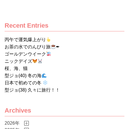
花泉工場では、2013年5月に３名
の技能実習生の受け入れから始ま
り、今年で11年目で、受け入れ実
Recent Entries
習生の総数は30名となっていま
す。 日本での実習期間中に二十歳
丙午で運気爆上がり
を迎える子がほとんどで、代々ケ
お茶の水でのんびり旅
✒
ーエムエフでは、会社からプレゼ
ゴールデンウイーク
ントされたスーツを着用した実習
ニックデイズ
生が、成人のつどい（旧成人式）
桜、海、猫
へ参加する事が行事となっていま
型ジョ(40) 冬の海
日本で初めての冬
す。 現在、花泉工場で実習に励ん
型ジョ(38) 久々に旅行！！
でいるのは、元気盛りのインドネ
シア男子14名で、その内、今年の
成人のつどいへの参加は、昨年6月
Archives
に入社した5名でした。 スーツを
作る時は毎年大騒ぎで、悩みに悩
2026年