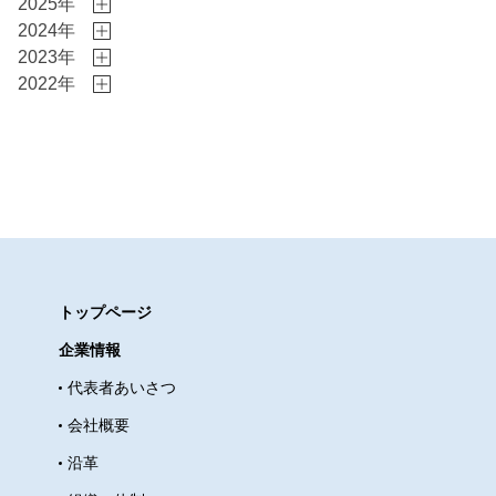
んで自分好みのスーツ一式を選び
2025年
2024年
ます。 特にワイシャツとネクタイ
2023年
は種類が沢山あってなかなか決め
2022年
られません
しかし、意外なの
は、奇抜な柄を選ぶ子が少ないと
言う事です。それでも映えるので
すスタイルが良いからでしょう
か？
今年の成人のつどいは久し
ぶりの通常開催で、一関市長の取
り計らいにより、文化交流を目的
とし、外国人就労者は二十歳で無
トップページ
くても式典への参加が認められ、
企業情報
同期全員が揃って参加する事が出
代表者あいさつ
来ました。 前日から大盛り上がり
でスーツ一式を開け、さっそく着
会社概要
てみます。 過去に会場に入ってか
沿革
ら仕付け糸が残っていて慌てた事