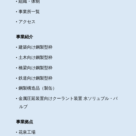
組織・体制
があったので、リハーサルって大
事業所一覧
事ですね
ビシ！っとヘアスタイ
ルをセットし当日を迎えます。 約
アクセス
千人が集まる会場に到着すると沢
山の若者を目にして目を輝かせて
事業紹介
います
本当は晴れ着の女の子達
建築向け鋼製型枠
を見ているのでしょうね(笑) 式典
土木向け鋼製型枠
は出身中学校毎に座る事になって
橋梁向け鋼製型枠
いますが、一関市では外国人就労
者の席もきちんと用意してありま
鉄道向け鋼製型枠
す。 市民憲章の唱和に始まり、わ
鋼製構造品（製缶）
からないながらもクイズに参加し
金属圧延装置向けクーラント装置 水ソリュブル・バ
たりと立派に式典をこなし、 最後
ルブ
は集合写真の撮影です
一関市で
は、沢山の外国人就労者が居ます
事業拠点
ので、皆さん好意的に受け入れて
花泉工場
くれており、市長が一緒に記念写