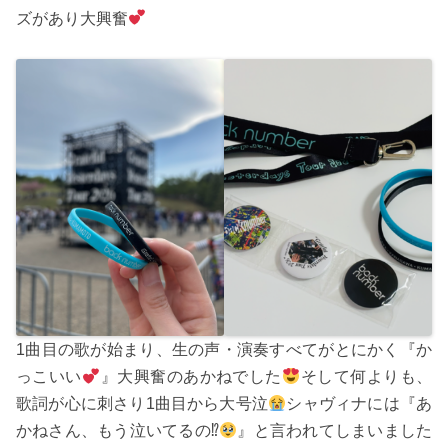
ズがあり大興奮
1曲目の歌が始まり、生の声・演奏すべてがとにかく『か
っこいい
』大興奮のあかねでした
そして何よりも、
歌詞が心に刺さり1曲目から大号泣
シャヴィナには『あ
かねさん、もう泣いてるの⁉
』と言われてしまいました