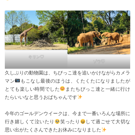
キリン♡
ゾウ
♡
久しぶりの動物園は、ちびっこ達を追いかけながらカメラ
マン
もこなし最後のほうは、くたくたになりましたが
とても楽しい時間でした
またちびっこ達と一緒に行け
たらいいなと思うおばちゃんです
今年のゴールデンウイークは、今まで一番いろんな場所に
行き嬉しくて泣いたり
笑ったり
して過ごせて大切な
思い出がたくさんできたお休みになりました