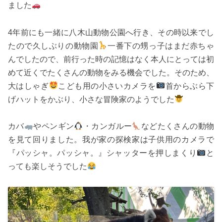
ました
4年前にも一緒に八木山動物公園へ行き、その時以来でし
たので久しぶりの動物園
一番下の甥っ子はまだ赤ちゃ
んでしたので、前行った時の記憶はなく本人にとっては初
めて近くでたくさんの動物をみる機会でした。そのため、
大はしゃぎ
こども用の小さいカメラを
首からぶら下
げハットをかぶり、小さな冒険家のようでした
カバ
やペンギン
・カンガルー
などたくさんの動物
を見て回りました。我が家の探検家は子供用のカメラで
『パッシャ。パッシャ。』シャッターを押しまくり
と
っても楽しそうでした